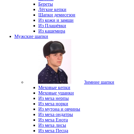
Береты
Лёгкие кепки
Шапки демисезон
Из кожи и замши
Из Плащёвки
Из кашемира
Мужские шапки
Зимние шапки
Меховые кепки
Меховые ушанки
Из меха нерпы
Из меха норки
Из мутона и овчины
Из меха ондатры
Из меха Енота
Из меха лисы
Из меха Песца