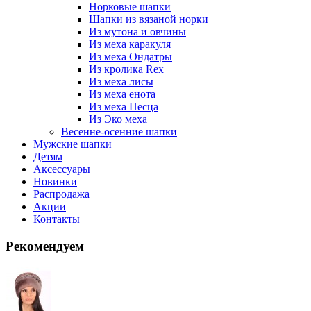
Норковые шапки
Шапки из вязаной норки
Из мутона и овчины
Из меха каракуля
Из меха Ондатры
Из кролика Rex
Из меха лисы
Из меха енота
Из меха Песца
Из Эко меха
Весенне-осенние шапки
Мужские шапки
Детям
Аксессуары
Новинки
Распродажа
Акции
Контакты
Рекомендуем