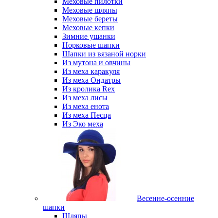
Меховые пилотки
Меховые шляпы
Меховые береты
Меховые кепки
Зимние ушанки
Норковые шапки
Шапки из вязаной норки
Из мутона и овчины
Из меха каракуля
Из меха Ондатры
Из кролика Rex
Из меха лисы
Из меха енота
Из меха Песца
Из Эко меха
Весенне-осенние
шапки
Шляпы