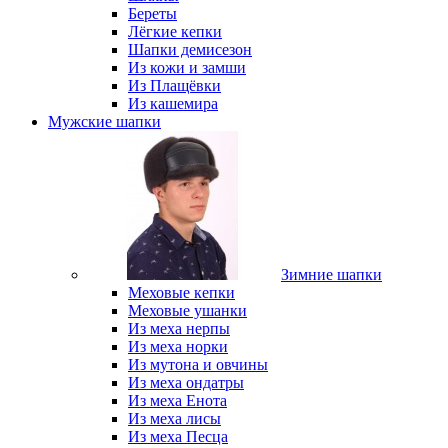
Береты
Лёгкие кепки
Шапки демисезон
Из кожи и замши
Из Плащёвки
Из кашемира
Мужские шапки
Зимние шапки
Меховые кепки
Меховые ушанки
Из меха нерпы
Из меха норки
Из мутона и овчины
Из меха ондатры
Из меха Енота
Из меха лисы
Из меха Песца