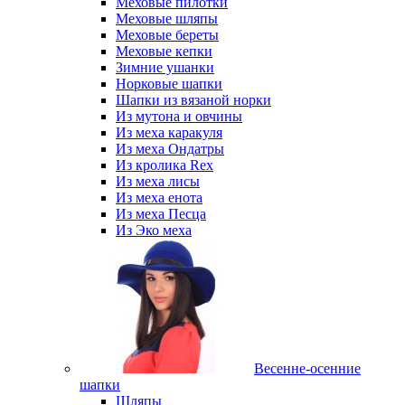
Меховые пилотки
Меховые шляпы
Меховые береты
Меховые кепки
Зимние ушанки
Норковые шапки
Шапки из вязаной норки
Из мутона и овчины
Из меха каракуля
Из меха Ондатры
Из кролика Rex
Из меха лисы
Из меха енота
Из меха Песца
Из Эко меха
Весенне-осенние
шапки
Шляпы