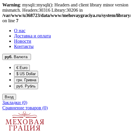
Warning
: mysqli::mysqli(): Headers and client library minor version
mismatch. Headers:30316 Library:30206 in
/var/www/u368723/data/www/mehovaygraciya.ru/system/library
on line
7
О нас
Доставка и оплата
Новости
Контакты
руб.
Валюта
€ Euro
$ US Dollar
грн. Гривна
руб. Рубль
Вход
Закладки (0)
Сравнение товаров (0)