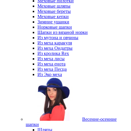
Меховые пилотки
Меховые шляпы
Меховые береты
Меховые кепки
Зимние ушанки
Норковые шапки
Шапки из вязаной норки
Из мутона и овчины
Из меха каракуля
Из меха Ондатры
Из кролика Rex
Из меха лисы
Из меха енота
Из меха Песца
Из Эко меха
Весенне-осенние
шапки
Шляпы