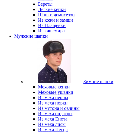
Береты
Лёгкие кепки
Шапки демисезон
Из кожи и замши
Из Плащёвки
Из кашемира
Мужские шапки
Зимние шапки
Меховые кепки
Меховые ушанки
Из меха нерпы
Из меха норки
Из мутона и овчины
Из меха ондатры
Из меха Енота
Из меха лисы
Из меха Песца