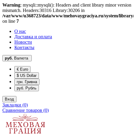
Warning
: mysqli::mysqli(): Headers and client library minor version
mismatch. Headers:30316 Library:30206 in
/var/www/u368723/data/www/mehovaygraciya.ru/system/library
on line
7
О нас
Доставка и оплата
Новости
Контакты
руб.
Валюта
€ Euro
$ US Dollar
грн. Гривна
руб. Рубль
Вход
Закладки (0)
Сравнение товаров (0)