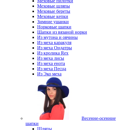
Меховые пилотки
Меховые шляпы
Меховые береты
Меховые кепки
Зимние ушанки
Норковые шапки
Шапки из вязаной норки
Из мутона и овчины
Из меха каракуля
Из меха Ондатры
Из кролика Rex
Из меха лисы
Из меха енота
Из меха Песца
Из Эко меха
Весенне-осенние
шапки
Шляпы