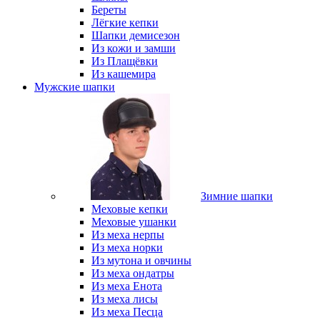
Береты
Лёгкие кепки
Шапки демисезон
Из кожи и замши
Из Плащёвки
Из кашемира
Мужские шапки
Зимние шапки
Меховые кепки
Меховые ушанки
Из меха нерпы
Из меха норки
Из мутона и овчины
Из меха ондатры
Из меха Енота
Из меха лисы
Из меха Песца