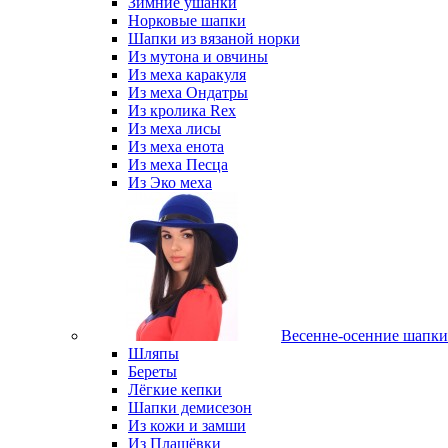
Зимние ушанки
Норковые шапки
Шапки из вязаной норки
Из мутона и овчины
Из меха каракуля
Из меха Ондатры
Из кролика Rex
Из меха лисы
Из меха енота
Из меха Песца
Из Эко меха
Весенне-осенние шапки
Шляпы
Береты
Лёгкие кепки
Шапки демисезон
Из кожи и замши
Из Плащёвки