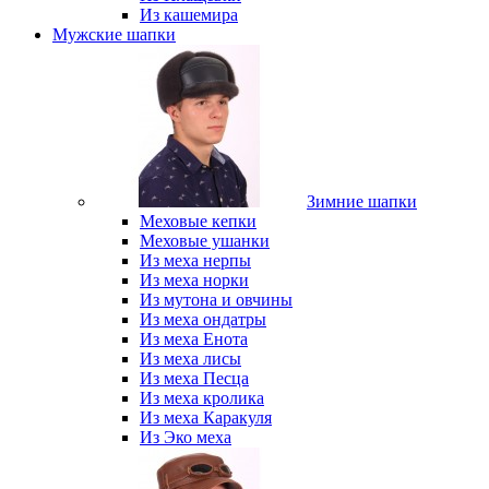
Из кашемира
Мужские шапки
Зимние шапки
Меховые кепки
Меховые ушанки
Из меха нерпы
Из меха норки
Из мутона и овчины
Из меха ондатры
Из меха Енота
Из меха лисы
Из меха Песца
Из меха кролика
Из меха Каракуля
Из Эко меха