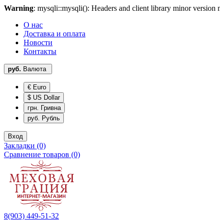
Warning
: mysqli::mysqli(): Headers and client library minor versi
О нас
Доставка и оплата
Новости
Контакты
руб.
Валюта
€ Euro
$ US Dollar
грн. Гривна
руб. Рубль
Вход
Закладки (0)
Сравнение товаров (0)
8(903) 449-51-32