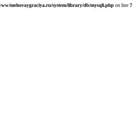
ww/mehovaygraciya.ru/system/library/db/mysqli.php
on line
7