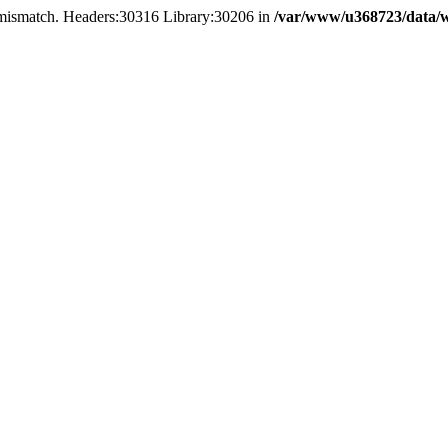
on mismatch. Headers:30316 Library:30206 in
/var/www/u368723/data/w