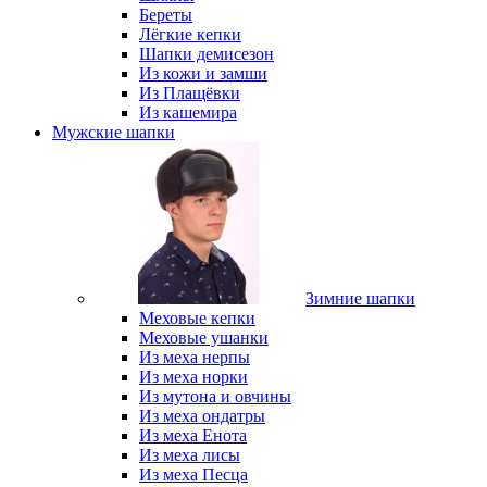
Береты
Лёгкие кепки
Шапки демисезон
Из кожи и замши
Из Плащёвки
Из кашемира
Мужские шапки
Зимние шапки
Меховые кепки
Меховые ушанки
Из меха нерпы
Из меха норки
Из мутона и овчины
Из меха ондатры
Из меха Енота
Из меха лисы
Из меха Песца