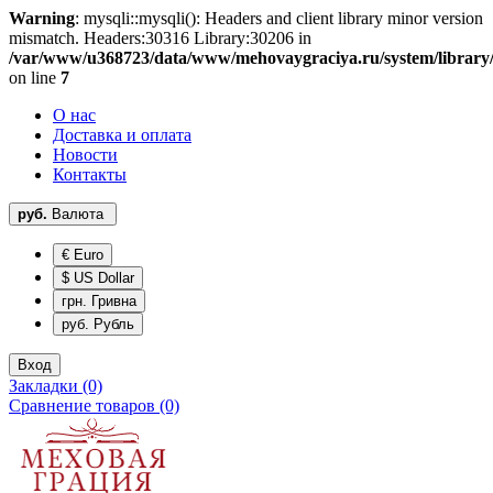
Warning
: mysqli::mysqli(): Headers and client library minor version
mismatch. Headers:30316 Library:30206 in
/var/www/u368723/data/www/mehovaygraciya.ru/system/library
on line
7
О нас
Доставка и оплата
Новости
Контакты
руб.
Валюта
€ Euro
$ US Dollar
грн. Гривна
руб. Рубль
Вход
Закладки (0)
Сравнение товаров (0)