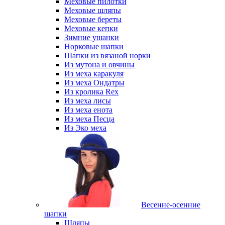
Меховые пилотки
Меховые шляпы
Меховые береты
Меховые кепки
Зимние ушанки
Норковые шапки
Шапки из вязаной норки
Из мутона и овчины
Из меха каракуля
Из меха Ондатры
Из кролика Rex
Из меха лисы
Из меха енота
Из меха Песца
Из Эко меха
Весенне-осенние
шапки
Шляпы