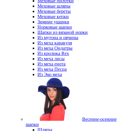
Меховые пилотки
Меховые шляпы
Меховые береты
Меховые кепки
Зимние ушанки
Норковые шапки
Шапки из вязаной норки
Из мутона и овчины
Из меха каракуля
Из меха Ондатры
Из кролика Rex
Из меха лисы
Из меха енота
Из меха Песца
Из Эко меха
Весенне-осенние
шапки
Шляпы