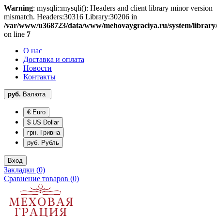
Warning
: mysqli::mysqli(): Headers and client library minor version
mismatch. Headers:30316 Library:30206 in
/var/www/u368723/data/www/mehovaygraciya.ru/system/library
on line
7
О нас
Доставка и оплата
Новости
Контакты
руб.
Валюта
€ Euro
$ US Dollar
грн. Гривна
руб. Рубль
Вход
Закладки (0)
Сравнение товаров (0)