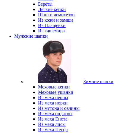
Береты
Лёгкие кепки
Шапки демисезон
Из кожи и замши
Из Плащёвки
Из кашемира
Мужские шапки
Зимние шапки
Меховые кепки
Меховые ушанки
Из меха нерпы
Из меха норки
Из мутона и овчины
Из меха ондатры
Из меха Енота
Из меха лисы
Из меха Песца